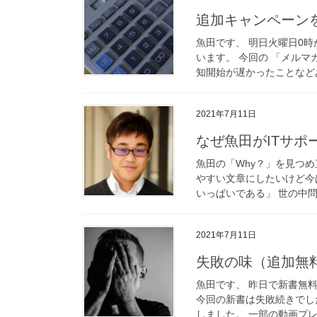
追加キャンペーン
魚田です、 明日火曜日0
います。 今回の 「メル
知開始が遅かったことなどあ
2021年7月11日
なぜ魚田がITサポ
魚田の「Why？」を見つ
やすい文章にしたいけど今
いっぱいである」 世の中問
2021年7月11日
失敗の味（追加無
魚田です、 昨日で新書無
今回の新書は失敗続きでし
しました。 一部の動画プレ