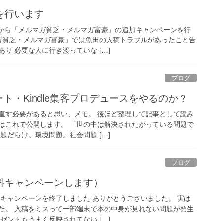
を行います
時から「メルマガ貧乏・メルマガ富豪」の追加キャンペーンを行
マガ貧乏・メルマガ富豪」では魚田の入稿トラブルがあったこと告
り 必要な人に行き渡っていな […]
ブログ
ート・Kindle集客プロデュースをやるのか？
め直す必要があると思い、メモ。 後ほど整理して記事として読み
はこれで公開します。 「世の中は解決されたがっている問題で
題だらけ。環境問題。社会問題 […]
ブログ
料キャンペーンします）
料キャンペーンを終了しました ありがとうございました。 実は
た。 入稿をミスって一部端末で本の中身が見れない問題が発生
ゼントもうまく反映されてない […]