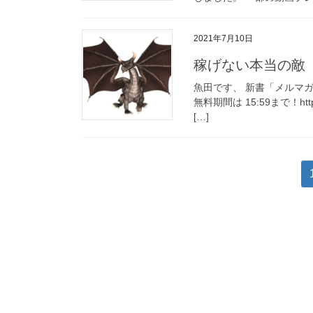
2021年7月10日
稼げない本当の敵
魚田です、 新書「メルマ
無料期間は 15:59まで！https:/
[…]
投
稿
の
ペ
ー
ジ
送