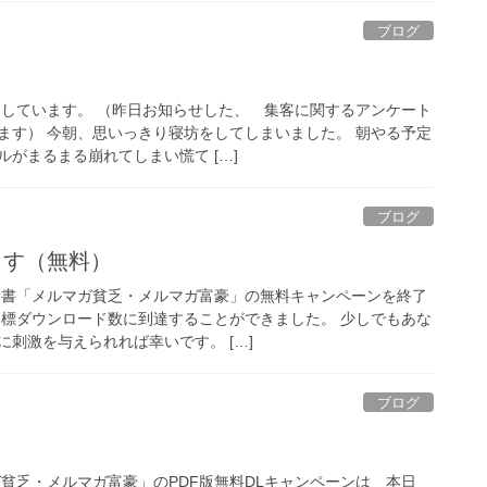
ブログ
りしています。 （昨日お知らせした、 集客に関するアンケート
ます） 今朝、思いっきり寝坊をしてしまいました。 朝やる予定
がまるまる崩れてしまい慌て […]
ブログ
ります（無料）
新書「メルマガ貧乏・メルマガ富豪」の無料キャンペーンを終了
目標ダウンロード数に到達することができました。 少しでもあな
刺激を与えられれば幸いです。 […]
ブログ
ガ貧乏・メルマガ富豪」のPDF版無料DLキャンペーンは 本日