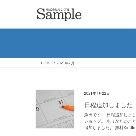
コ
ナ
ン
ビ
テ
ゲ
ン
ー
ツ
シ
へ
ョ
ス
ン
キ
に
ッ
移
HOME
2021年7月
プ
動
2021年7月22日
日程追加しました
魚田です、 日程追加しまし
ショップ。 ありがたいこ
追加しました。 無料Kindleお