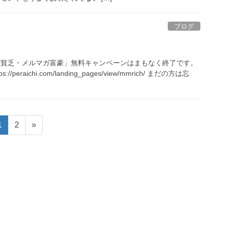
ブログ
ガ貧乏・メルマガ富豪」無料キャンペーンはまもなく終了です。
/peraichi.com/landing_pages/view/mmrich/ まだの方は忘
固
固
1
2
»
定
定
ペ
ペ
ー
ー
ジ
ジ